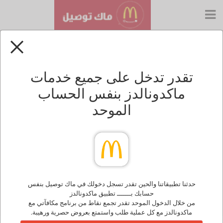
دخول جديد لــــ ماك توصيل
سجل دخولك من نفس حسابك بتطبيق ماكدونالدز عشان
تقدر تدخل على جميع خدمات
تبدا طلبك
Text
ماكدونالدز بنفس الحساب
Input:
الموحد
Password:
تذكرني
تسجيل الدخول
حدثنا تطبيقاتنا والحين تقدر تسجل دخولك في ماك توصيل بنفس
حسابك بـــــــ تطبيق ماكدونالدز
نسيت الرقم السري؟
من خلال الدخول الموحد تقدر تجمع نقاط من برنامج مكافآتي مع
ماكدونالدز مع كل عملية طلب واستمتع بعروض حصرية ورهيبة.